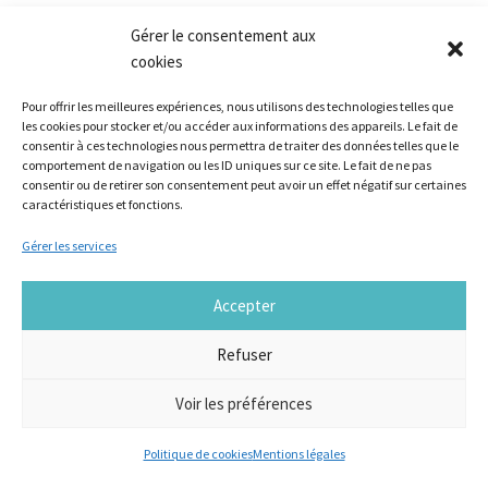
Gérer le consentement aux
VOIR TOUS LES ARTICLES
cookies
Pour offrir les meilleures expériences, nous utilisons des technologies telles que
les cookies pour stocker et/ou accéder aux informations des appareils. Le fait de
consentir à ces technologies nous permettra de traiter des données telles que le
comportement de navigation ou les ID uniques sur ce site. Le fait de ne pas
consentir ou de retirer son consentement peut avoir un effet négatif sur certaines
caractéristiques et fonctions.
Nos références
Gérer les services
Ils font le lieu
Innovation sociale
Accepter
Sur le tiers-lieu
Formations
Refuser
Réalisation :
Agence SAMBA
Voir les préférences
Mentions légales
Politique de cookies
Mentions légales