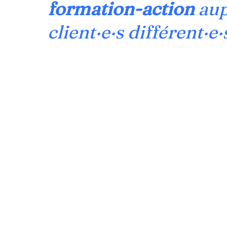
formation-action
aup
client·e·s différent·e·