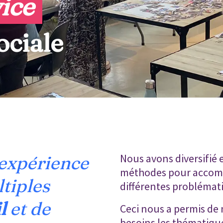
ice 
ociale 
Nous avons diversifié e
 expérience
méthodes pour accomp
ltiples
différentes problémat
l
et de
Ceci nous a permis de 
besoins les thématique