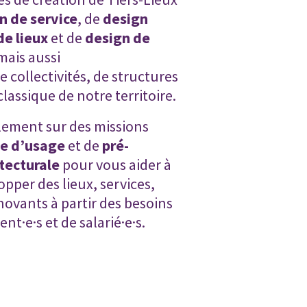
n de service
, de
design
de lieux
et de
design de
mais aussi
e collectivités, de structures
lassique de notre territoire.
lement sur des missions
se d’usage
et de
pré-
tecturale
pour vous aider à
pper des lieux, services,
novants à partir des besoins
ent·e·s et de salarié·e·s.