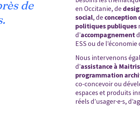
rès de
en Occitanie, de
desig
s.
social
, de
conception 
politiques publiques
d’
accompagnement
d
ESS ou de l’économie c
Nous intervenons éga
d’
assistance à Maitri
programmation archi
co-concevoir ou dévelo
espaces et produits in
réels d’usager·e·s, d’ag