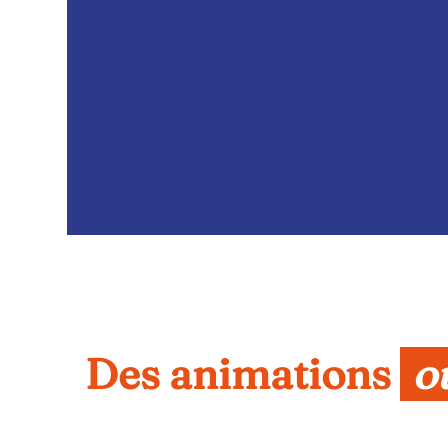
Des animations 
o