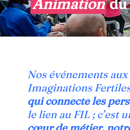
Animation
 du
Nos événements aux
Imaginations Fertil
qui connecte les per
le lien au FIL ; c’est 
cœur de métier, not