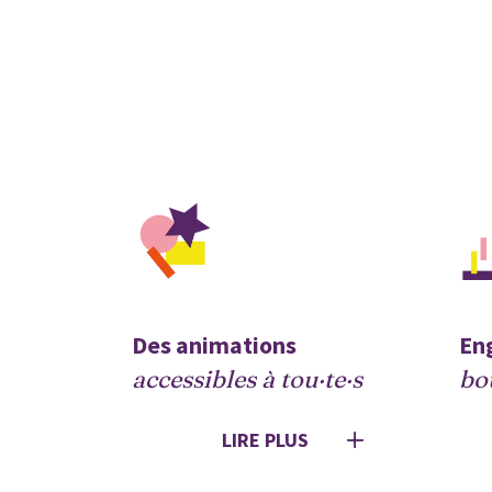
Des animations 
accessibles à tou·te·s
bou
LIRE PLUS