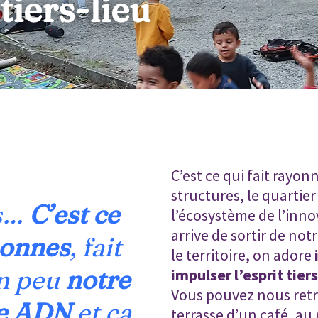
 tiers-lieu
C’est ce qui fait rayonn
structures, le quartier 
es…
C’est ce
l’écosystème de l’innov
arrive de sortir de notr
sonnes
, fait
le territoire, on adore
un peu
notre
impulser l’esprit tiers
Vous pouvez nous retro
re ADN
et ça
terrasse d’un café, au