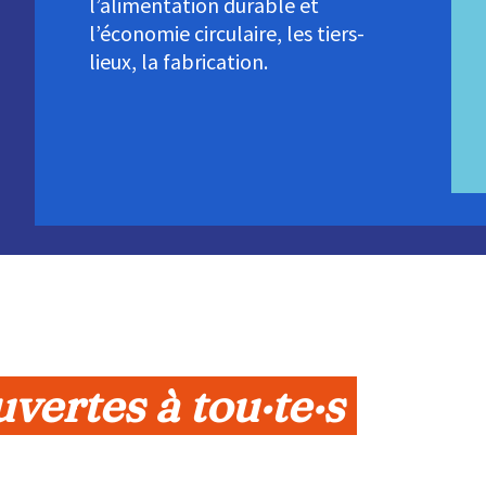
l’alimentation durable et
l’économie circulaire, les tiers-
lieux, la fabrication.
uvertes à tou·te·s