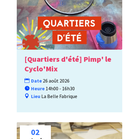
[Quartiers d'été] Pimp' le
Cyclo'Mix
Date
26 août 2026
Heure
14h00 - 16h30
Lieu
La Belle Fabrique
02