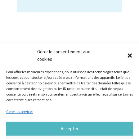
Gérer le consentement aux
cookies
Pour offrir les meilleures expériences, nous utilisons des technologies telles que
les cookies pour stocker et/ou accéder aux informations des appareils. Le fait de
consentir à ces technologies nous permettra de traiter des données telles que le
comportement de navigation ou les ID uniques sur ce site. Le fait de ne pas
Nos références
consentir ou de retirer son consentement peut avoir un effet négatif sur certaines
Ils font le lieu
caractéristiques et fonctions.
Innovation sociale
Gérer les services
Sur le tiers-lieu
Formations
Accepter
Réalisation :
Agence SAMBA