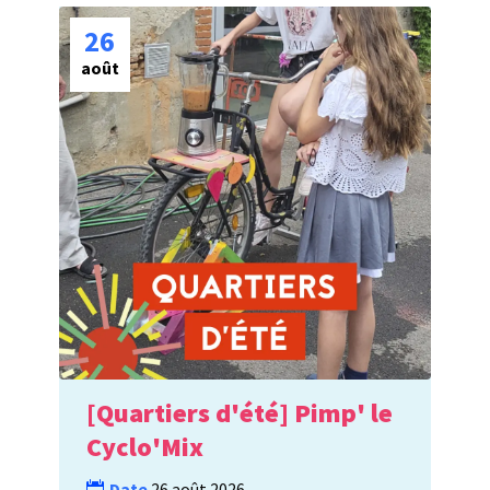
26
août
[Quartiers d'été] Pimp' le
Cyclo'Mix
Date
26 août 2026