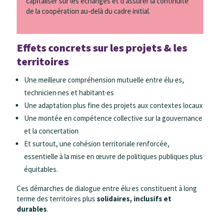
capitaliser sur les échanges et d’assurer la continuité
de la coopération au-delà du cadre initial.
Effets concrets sur les projets & les
territoires
Une meilleure compréhension mutuelle
entre élu·es,
technicien·nes et habitant·es
Une adaptation plus fine des projets
aux contextes locaux
Une montée en compétence collective
sur la gouvernance
et la concertation
Et surtout, une cohésion territoriale renforcée
,
essentielle à la mise en œuvre de politiques publiques plus
équitables.
Ces démarches de dialogue entre élu·es constituent à long
terme des territoires plus
solidaires, inclusifs et
durables
.