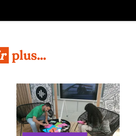
r
 plus...