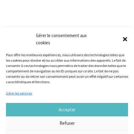
Gérer le consentement aux
cookies
Pour offrir les meilleures expériences, nous utilisons des technologies telles que
les cookies pour stocker et/ou accéder aux informations des appareils. Le fait de
consentir à ces technologies nous permettra de traiter des données telles que le
comportement de navigation ou les ID uniques sur ce site. Le fait de ne pas
Nos références
consentir ou de retirer son consentement peut avoir un effet négatif sur certaines
Ils font le lieu
caractéristiques et fonctions.
Innovation sociale
Gérer les services
Sur le tiers-lieu
Formations
Accepter
Réalisation :
Agence SAMBA
Refuser
Mentions légales