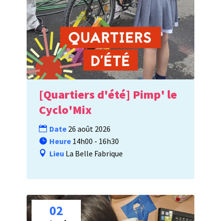
[Quartiers d'été] Pimp' le
Cyclo'Mix
Date
26 août 2026
Heure
14h00 - 16h30
Lieu
La Belle Fabrique
02