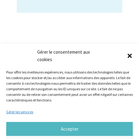
Gérer le consentement aux
cookies
Pour offrir les meilleures expériences, nous utilisons des technologies telles que
les cookies pour stocker et/ou accéder aux informations des appareils. Le fait de
consentir à ces technologies nous permettra de traiter des données telles que le
comportement de navigation ou les ID uniques sur ce site. Le fait de ne pas
Nos références
consentir ou de retirer son consentement peut avoir un effet négatif sur certaines
Ils font le lieu
caractéristiques et fonctions.
Innovation sociale
Gérer les services
Sur le tiers-lieu
Formations
Accepter