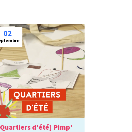
02
eptembre
[Quartiers d'été] Pimp'