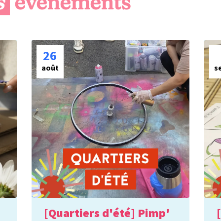
s
 évènements
26
août
s
[Quartiers d'été] Pimp'