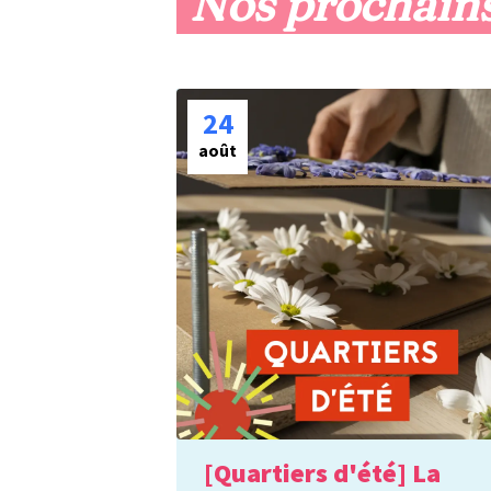
Nos prochain
24
août
[Quartiers d'été] La