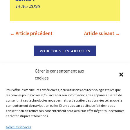
14 Avr 2026
←
Article précédent
Article suivant
→
VOIR TOUS LES ARTICLES
Gérer le consentement aux
cookies
Pour offrir les meilleures expériences, nous utilisons des technologies telles que
les cookies pour stocker et/ou accéder aux informations des appareils. Le fait de
consentir à ces technologies nous permettra de traiter des données telles que le
comportement de navigation ou les ID uniques sur ce site. Le fait de ne pas
consentir ou de retirer son consentement peut avoir un effet négatif sur certaines
caractéristiques et fonctions.
Nos références
Gérer les services
Ils font le lieu