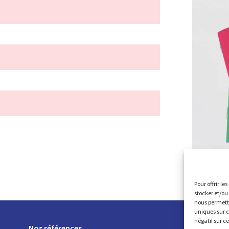
Pour offrir le
stocker et/ou
nous permettr
uniques sur c
négatif sur c
Réa
Nos références